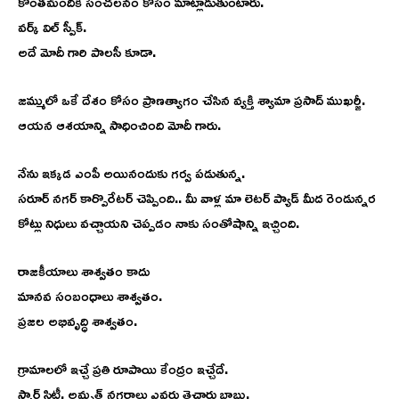
కొంతమందికి సంచలనం కోసం మాట్లాడుతుంటారు.
వర్క్ విల్ స్పీక్.
అదే మోదీ గారి పాలసీ కూడా.
జమ్ములో ఒకే దేశం కోసం ప్రాణత్యాగం చేసిన వ్యక్తి శ్యామా ప్రసాద్ ముఖర్జీ.
ఆయన ఆశయాన్ని సాధించింది మోదీ గారు.
నేను ఇక్కడ ఎంపీ అయినందుకు గర్వ పడుతున్న.
సరూర్ నగర్ కార్పొరేటర్ చెప్పింది.. మీ వాళ్ల మా లెటర్ ప్యాడ్ మీద రెండున్నర
కోట్లు నిధులు వచ్చాయని చెప్పడం నాకు సంతోషాన్ని ఇచ్చింది.
రాజకీయాలు శాశ్వతం కాదు
మానవ సంబంధాలు శాశ్వతం.
ప్రజల అభివృద్ధి శాశ్వతం.
గ్రామాలలో ఇచ్చే ప్రతి రూపాయి కేంద్రం ఇచ్చేదే.
స్మార్ట్ సిటీ, అమృత్ నగరాలు ఎవరు తెచ్చారు బాబు.