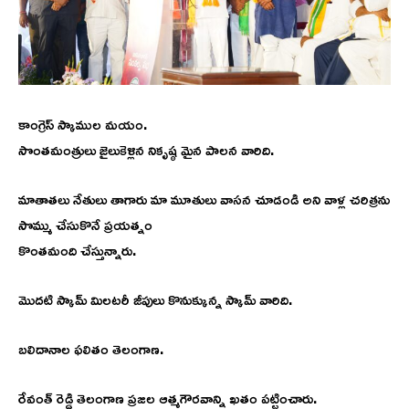
కాంగ్రెస్ స్కాముల మయం.
సొంతమంత్రులు జైలుకెళ్లిన నికృష్ఠ మైన పాలన వారిది.
మాతాతలు నేతులు తాగారు మా మూతులు వాసన చూడండి అని వాళ్ల చరిత్రను
సొమ్ము చేసుకొనే ప్రయత్నం
కొంతమంది చేస్తున్నారు.
మొదటి స్కామ్ మిలటరీ జీపులు కొనుక్కున్న స్కామ్ వారిది.
బలిదానాల ఫలితం తెలంగాణ.
రేవంత్ రెడ్డి తెలంగాణ ప్రజల ఆత్మగౌరవాన్ని ఖతం పట్టించారు.