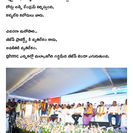
రోడ్లు అన్నీ కేంద్రమే నిర్మిస్తుంది,
కళ్ళులేని కబోదులు వారు.
చివరగా మరోసారి..
బీజేపీ ప్రాజెక్ట్స్ కి వ్యతిరేకం కాదు,
అవినీతికి వ్యతిరేకం.
ghmc ఎన్నికల్లో మల్కాజిగిరి గడ్డమీద బీజేపీ జెండా ఎగురుతుంది.