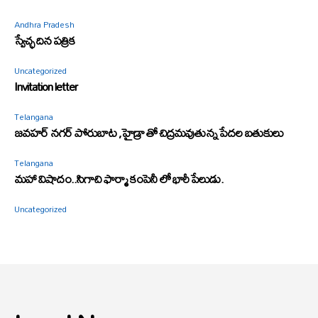
Andhra Pradesh
స్వేచ్ఛ దిన పత్రిక
Uncategorized
Invitation letter
Telangana
జవహర్ నగర్ పోరుబాట ,హైడ్రా తో చిద్రమవుతున్న పేదల బతుకులు
Telangana
మహా విషాదం..సిగాచి ఫార్మా కంపెనీ లో భారీ పేలుడు.
Uncategorized