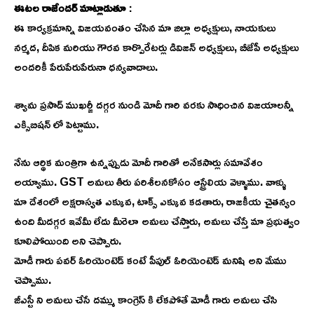
ఈటల రాజేందర్ మాట్లాడుతూ
:
ఈ కార్యక్రమాన్ని విజయవంతం చేసిన మా జిల్లా అధ్యక్షులు, నాయకులు
నర్మద, దీపిక మరియు గౌరవ కార్పొరేటర్లు డివిజన్ అధ్యక్షులు, బీజేపీ అధ్యక్షులు
అందరికీ పేరుపేరుపేరునా ధన్యవాదాలు.
శ్యామ ప్రసాద్ ముఖర్జీ దగ్గర నుండి మోదీ గారి వరకు సాధించిన విజయాలన్నీ
ఎక్సిబిషన్ లో పెట్టాము.
నేను ఆర్థిక మంత్రిగా ఉన్నప్పుడు మోదీ గారితో అనేకసార్లు సమావేశం
అయ్యాము. GST అమలు తీరు పరిశీలనకోసం ఆస్ట్రేలియ వెళ్ళాము. వాళ్ళు
మా దేశంలో అక్షరాస్యత ఎక్కువ, టాక్స్ ఎక్కువ కడతారు, రాజకీయ చైతన్యం
ఉంది మీదగ్గర ఇవేమీ లేదు మీరెలా అమలు చేస్తారు, అమలు చేస్తే మా ప్రభుత్వం
కూలిపోయింది అని చెప్పారు.
మోడీ గారు పవర్ ఓరియెంటెడ్ కంటే పీపుల్ ఓరియెంటెడ్ మనిషి అని మేము
చెప్పాము.
జీఎస్టీ ని అమలు చేసే దమ్ము కాంగ్రెస్ కి లేకపోతే మోడీ గారు అమలు చేసి