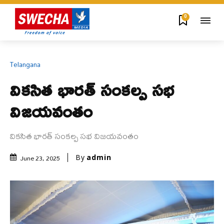
0
Telangana
వికసిత భారత్ సంకల్ప సభ
విజయవంతం
వికసిత భారత్ సంకల్ప సభ విజయవంతం
June 23, 2025
By
admin