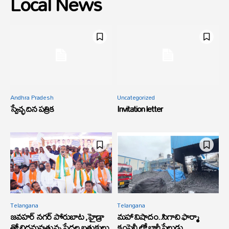
Local News
Andhra Pradesh
Uncategorized
స్వేచ్ఛ దిన పత్రిక
Invitation letter
Telangana
Telangana
జవహర్ నగర్ పోరుబాట ,హైడ్రా
మహా విషాదం..సిగాచి ఫార్మా
తో చిద్రమవుతున్న పేదల బతుకులు
కంపెనీ లో భారీ పేలుడు.