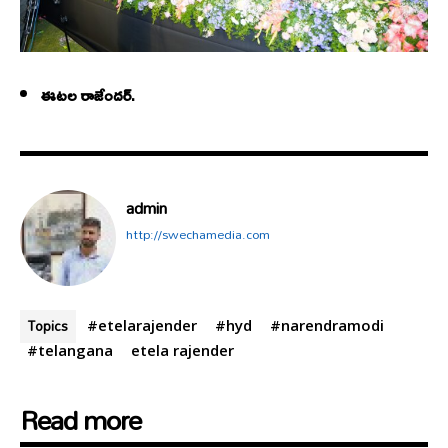
ఈటల రాజేందర్
.
admin
http://swechamedia.com
Topics
#etelarajender
#hyd
#narendramodi
#telangana
etela rajender
Read more