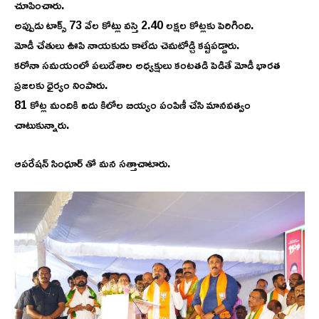
చూపించారు.
అప్పుడు టాక్స్ 73 వేల కోట్లు వస్తె 2.40 లక్షల కోట్లకు పెరిగింది.
మోడీ చేతులు ఊపి నాయకుడు కాలేదు చెమటోడ్చి కష్టపడ్డారు.
కరోనా సమయంలో పలుదేశాల అధ్యక్షులు కంటతడి పెడితే మోడీ భారత
ప్రజలకు ధైర్యం నింపారు.
81 కోట్ల మందికి ఐదు కిలోల బియ్యం పంపిణీ చేసి మానవత్వం
చాటుకున్నారు.
ఆపరేషన్ సింధూర్ తో మన సత్తాచాటారు.