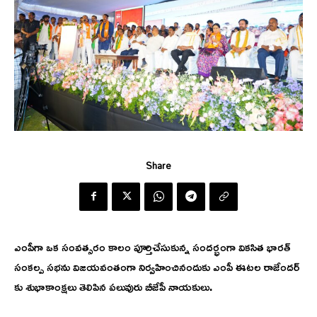
Share
ఎంపీగా ఒక సంవత్సరం కాలం పూర్తిచేసుకున్న సందర్భంగా వికసిత భారత్
సంకల్ప సభను విజయవంతంగా నిర్వహించినందుకు ఎంపీ ఈటల రాజేందర్
కు శుభాకాంక్షలు తెలిపిన పలువురు బీజేపీ నాయకులు.