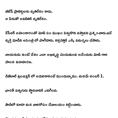
బీజేపీ ప్రాజెక్టులకు వ్యతిరేకం కాదు.
ఆ పేరుతో అవినీతికి వ్యతిరేకం.
కేసీఆర్ అహంకారంతో మోదీ ఏం ముఖం పెట్టుకొని వస్తావని ప్రశ్నించారు.ఇదే
వ్యక్తి మోడీని అసెంబ్లీ లో పొగిడారు. కళ్లునెత్తికి ఎక్కి విమర్శలు చేసారు.
నాయకుడు ఉంటే దేశం ఎలా అభివృద్ధి చెందుతుంది అనేందుకు మోదీ గారి
పాలన ఉదాహరణ.
డిజీటాల్ ట్రంజక్షన్ లో అమెరికాకంటే ముందున్నాము. మనమే నంబర్ 1.
భారత్ విశ్వగురు స్థాననానికి ఎదిగింది.
సౌదీలో కూడా మన వారికోసం దేవాలయం కట్టించారు.