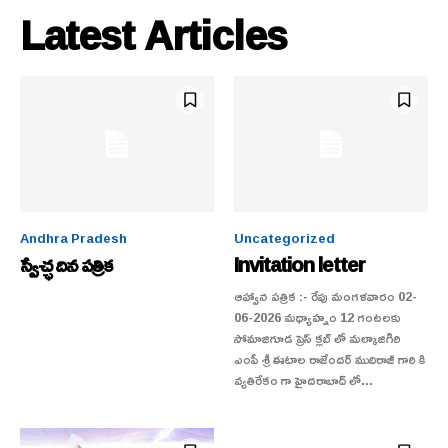
Latest Articles
Andhra Pradesh
Uncategorized
స్వేచ్ఛ దిన పత్రిక
Invitation letter
ఆహ్వాన పత్రిక :- రేపు మంగళవారం 02-
06-2026 మధ్యాహ్నం 12 గంటలకు
సోమాజిగూడ ప్రెస్ క్లబ్ లో మల్కాజిగిరి
ఎంపీ శ్రీ ఈటాల రాజేందర్ ముదిరాజ్ గారి కి
వ్యతిరేకం గా హైదరాబాద్ లో...