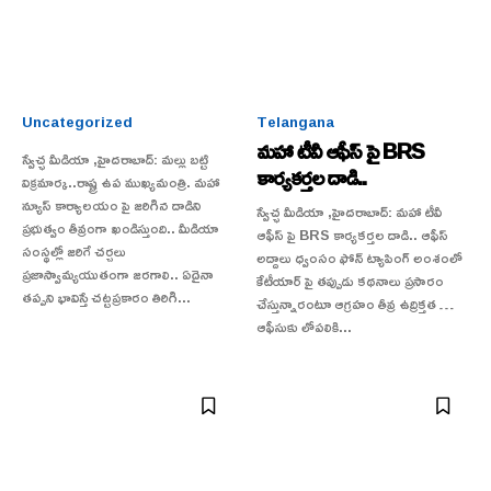
Uncategorized
Telangana
మహా టీవీ ఆఫీస్ పై BRS
స్వేచ్ఛ మీడియా ,హైదరాబాద్: మల్లు బట్టి
కార్యకర్తల దాడి..
విక్రమార్క..రాష్ట్ర ఉప ముఖ్యమంత్రి. మహా
న్యూస్ కార్యాలయం పై జరిగిన దాడిని
స్వేచ్ఛ మీడియా ,హైదరాబాద్: మహా టీవీ
ప్రభుత్వం తీవ్రంగా ఖండిస్తుంది.. మీడియా
ఆఫీస్ పై BRS కార్యకర్తల దాడి.. ఆఫీస్
సంస్థల్లో జరిగే చర్చలు
అద్దాలు ధ్వంసం ఫోన్ ట్యాపింగ్ అంశంలో
ప్రజాస్వామ్యయుతంగా జరగాలి.. ఏదైనా
కేటీయార్ పై తప్పుడు కథనాలు ప్రసారం
తప్పని భావిస్తే చట్టప్రకారం తిరిగి...
చేస్తున్నారంటూ ఆగ్రహం తీవ్ర ఉద్రిక్తత …
ఆఫీసుకు లోపలికి...