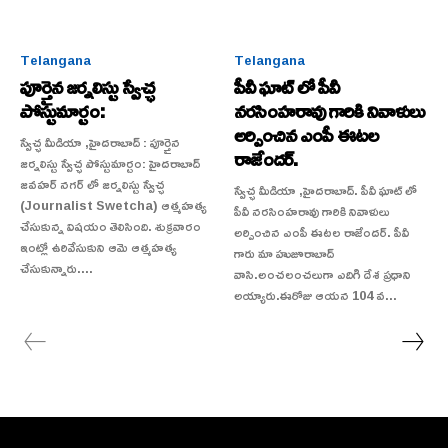
Telangana
Telangana
పూర్తైన జర్నలిస్టు స్వేచ్ఛ
పీవీ ఘాట్ లో పీవీ
పోస్టుమార్టం:
నరసింహరావు గారికి నివాళులు
అర్పించిన ఎంపీ ఈటల
స్వేచ్ఛ మీడియా ,హైదరాబాద్ : పూర్తైన
రాజేందర్.
జర్నలిస్టు స్వేచ్ఛ పోస్టుమార్టం: హైదరాబాద్
జవహర్ నగర్ లో జర్నలిస్టు స్వేచ్ఛ
స్వేచ్ఛ మీడియా ,హైదరాబాద్. పీవీ ఘాట్ లో
(Journalist Swetcha) ఆత్మహత్య
పీవీ నరసింహరావు గారికి నివాళులు
చేసుకున్న విషయం తెలిసింది. శుక్రవారం
అర్పించిన ఎంపీ ఈటల రాజేందర్. పీవీ
ఇంట్లో ఉరివేసుకుని ఆమె ఆత్మహత్య
గారు మా హుజూరాబాద్
చేసుకున్నారు....
వాసి.అంచలంచలుగా ఎదిగి దేశ ప్రధాని
అయ్యారు.ఈరోజు ఆయన 104 వ...