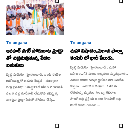
Telangana
Telangana
జవహర్ నగర్ పోరుబాట ,హైడ్రా
మహా విషాదం..సిగాచి ఫార్మా
తో చిద్రమవుతున్న పేదల
కంపెనీ లో భారీ పేలుడు.
బతుకులు
స్వేచ్ఛ మీడియా ,హైదరాబాద్ : మహా
విషాదం..42 మంది కార్మికులు మృత్యువాత..
స్వేచ్ఛ మీడియా ,హైదరాబాద్. ఎంపీ ఈవెల
శవాలు కూడా గుర్తుపట్టలేనంతగా బూడిద
రాజేందర్మరో అడుగు మేడ్చల్ - మల్కాజిరి
గుట్టలు.. ఎముకల కల్లాలు..! 42 కు
జిల్లా ప్రతినిధి::: పొట్టకూటి కోసం నగరానికి
చేరుకున్న మృతుల సంఖ్య శిధిలాల
వలన వచ్చి కూలీనాలీ చేసుకొని జీవిస్తున్న
తొలగింపు ప్రక్రియ ఇంకా కొనసాగింపు
వారిపైన హైడ్రా పేరుతో తోడులు చేస్తే...
మరో రెండు గంటల...