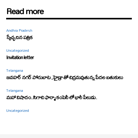
Read more
Andhra Pradesh
స్వేచ్ఛ దిన పత్రిక
Uncategorized
Invitation letter
Telangana
జవహర్ నగర్ పోరుబాట ,హైడ్రా తో చిద్రమవుతున్న పేదల బతుకులు
Telangana
మహా విషాదం..సిగాచి ఫార్మా కంపెనీ లో భారీ పేలుడు.
Uncategorized