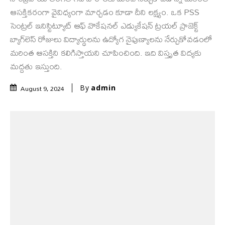
ఆసక్తికరంగా వైవిధ్యంగా మార్చడం కూడా దీని లక్ష్యం. ఒక PSS
సెంట్రల్ ఇనిస్టిట్యూట్ ఆఫ్ వొకేషనల్ ఎడ్యుకేషన్ ట్రయల్ ప్రాజెక్ట్
బ్యాగ్‌లెస్ రోజులు విద్యార్థులను ఉద్యోగ నైపుణ్యాలను నేర్చుకోవడంలో
మరింత ఆసక్తిని కలిగిస్తాయని చూపించింది. ఇది విస్తృత విద్యకు
మద్దతు ఇస్తుంది.
August 9, 2024
By
admin