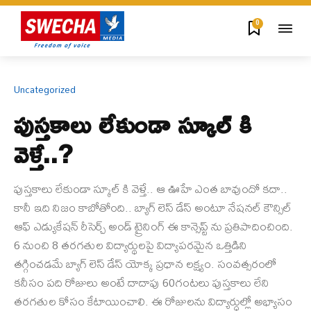
0
Uncategorized
పుస్తకాలు లేకుండా స్కూల్ కి
వెళ్తే..?
పుస్తకాలు లేకుండా స్కూల్ కి వెళ్తే.. ఆ ఊహే ఎంత బావుందో కదా..
కానీ ఇది నిజం కాబోతోంది.. బ్యాగ్ లెస్ డేస్ అంటూ నేషనల్ కౌన్సిల్
ఆఫ్ ఎడ్యుకేషన్ రీసెర్చ్‌ అండ్ ట్రైనింగ్ ఈ కాన్సెప్ట్ ను ప్రతిపాదించింది.
6 నుంచి 8 తరగతుల విద్యార్థులపై విద్యాపరమైన ఒత్తిడిని
తగ్గించడమే బ్యాగ్ లెస్ డేస్ యోక్క ప్రధాన లక్ష్యం. సంవత్సరంలో
కనీసం పది రోజులు అంటే దాదాపు 60గంటలు పుస్తకాలు లేని
తరగతుల కోసం కేటాయించాలి. ఈ రోజులను విద్యార్ధుల్లో అభ్యాసం