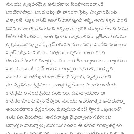
మరియు వృత్తిపరమైన అనుభవాలు పెంపొందిచడానికి
వినియోగిస్తారు. వివిధ థీమ్స్ లో భాగంగా సైన్స్, ఎన్విరాన్‌మెంట్,
టెక్నాలజీ, పబ్లిక్ ఆఫీస్ బిజినెస్ మానేజ్మెంట్ ఆర్ట్స్ అండ్ కల్చర్ వంటి
వివిధ అంశాల్లో అవగాహన కల్పిస్తారు. స్థానిక మొక్కలు నేల మరియు
నీటిని పరీక్షించడం , జంతువులను అన్వేషించడం, డ్రోన్‌లు మరియు
కృత్రిమ మేధస్సుపై వర్క్‌షాప్‌లకు హాజరు కావడం వంటివి ఉంటాయి
పబ్లిక్ సర్వీసెస్ మరియు పరిశ్రమ కార్యకలాపాల గురించి
తెలుసుకోవడానికి విద్యార్థులు పంచాయతీ కార్యాలయాలు, బ్యాంకులు
మరియు డెయిరీ ఫామ్‌లను సందర్శిస్తారు.ఇక కళ, సంస్కృతి
మరియు చరితలో భాగంగా తోలుబొమ్మలాట, నృత్యం వంటి
సాంస్కృతిక కార్యక్రమాలు, చారిత్రక ప్రదేశాలు మరియు జాతీయ
కార్యక్రమాల సందర్శనలు ఉంటాయి. ఉపాధ్యాయులు ఈ
కార్యకలాపాలను ప్లాన్ చేస్తారని మరియు ఆచరణాత్మక అనుభవాన్ని
అందించడానికి వడ్రంగులు, కుమ్మరులు వంటి స్థానిక నిపుణులతో
కలిసి పని చేయిస్తారు. ఆచరణాత్మక నైపుణ్యాలను గమనించి
విద్యార్థుల సామర్థ్యాన్ని మెరుగుపరచడం ఈ చొరవ ముఖ్య ఉద్దేశం.
సాంప్రదాయ తరగతి గది పాఠాలకు మించి నేర్చుకోవడాన్ని మరింత